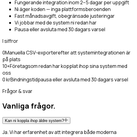
Fungerande integration inom 2–5 dagar per uppgift
Ni äger koden — inga plattformsberoenden
Fast månadsavgift, obegränsade justeringar
Vi jobbar med de system ni redan har
Pausa eller avsluta med 30 dagars varsel
I siffror
0
Manuella CSV-exporter
efter att systemintegrationen är
på plats
10+
Företag
som redan har kopplat ihop sina system med
oss
0 kr
Bindningstid
pausa eller avsluta med 30 dagars varsel
Frågor & svar
Vanliga frågor.
Kan ni koppla ihop äldre system?
Ja. Vi har erfarenhet av att integrera både moderna