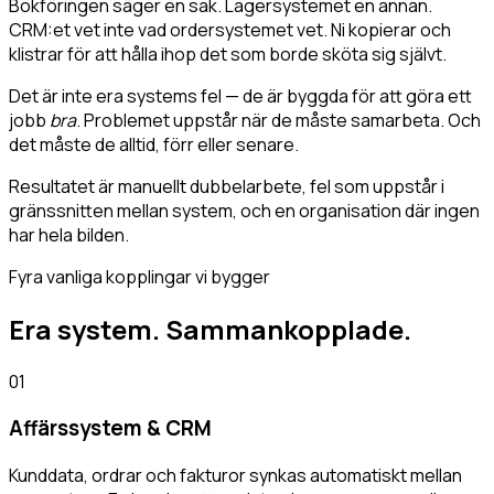
Bokföringen säger en sak. Lagersystemet en annan.
CRM:et vet inte vad ordersystemet vet. Ni
kopierar och
klistrar
för att hålla ihop det som
borde sköta sig självt
.
Det är inte era systems fel — de är byggda för att göra ett
jobb
bra
. Problemet uppstår när de måste samarbeta. Och
det måste de alltid, förr eller senare.
Resultatet är manuellt dubbelarbete, fel som uppstår i
gränssnitten mellan system, och en organisation där
ingen
har hela bilden
.
Fyra vanliga kopplingar vi bygger
Era system.
Sammankopplade.
01
Affärssystem & CRM
Kunddata, ordrar och fakturor synkas automatiskt mellan