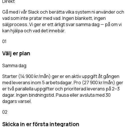
Direkt
Gå med i vår Slack och berätta vilka system ni använder och
vad som inte pratar med vad. Ingen blankett, ingen
säljprocess. Vi ger er ett ärligt svar samma dag — på om vi
kan hjälpa och vad det innebär.
01
Välj er plan
Samma dag
Starter (14 900 kr/mån) ger er en aktiv uppgift åt gången
med leverans inom 5 arbetsdagar. Pro (27 900 kr/mån) ger
er två parallella uppgifter och prioriterad leverans på 2–3
dagar. Ingen bindningstid. Pausa eller avsluta med 30
dagars varsel.
02
Skicka in er första integration