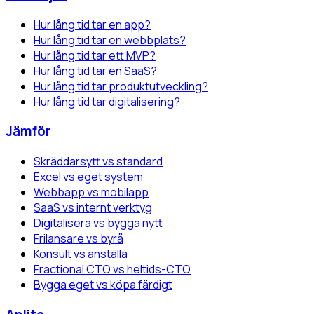
Hur lång tid tar en app?
Hur lång tid tar en webbplats?
Hur lång tid tar ett MVP?
Hur lång tid tar en SaaS?
Hur lång tid tar produktutveckling?
Hur lång tid tar digitalisering?
Jämför
Skräddarsytt vs standard
Excel vs eget system
Webbapp vs mobilapp
SaaS vs internt verktyg
Digitalisera vs bygga nytt
Frilansare vs byrå
Konsult vs anställa
Fractional CTO vs heltids-CTO
Bygga eget vs köpa färdigt