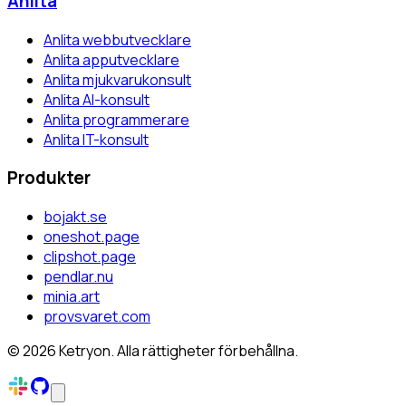
Anlita
Anlita webbutvecklare
Anlita apputvecklare
Anlita mjukvarukonsult
Anlita AI-konsult
Anlita programmerare
Anlita IT-konsult
Produkter
bojakt.se
oneshot.page
clipshot.page
pendlar.nu
minia.art
provsvaret.com
©
2026
Ketryon. Alla rättigheter förbehållna.