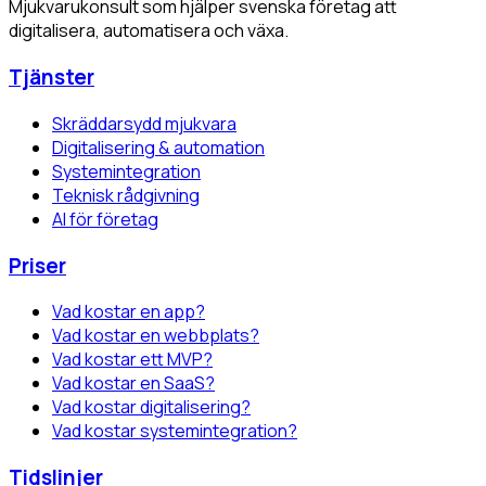
Mjukvarukonsult som hjälper svenska företag att
digitalisera, automatisera och växa.
Tjänster
Skräddarsydd mjukvara
Digitalisering & automation
Systemintegration
Teknisk rådgivning
AI för företag
Priser
Vad kostar en app?
Vad kostar en webbplats?
Vad kostar ett MVP?
Vad kostar en SaaS?
Vad kostar digitalisering?
Vad kostar systemintegration?
Tidslinjer