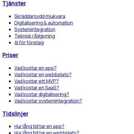
Tjänster
Skräddarsydd mjukvara
Digitalisering & automation
Systemintegration
Teknisk rådgivning
AI för företag
Priser
Vad kostar en app?
Vad kostar en webbplats?
Vad kostar ett MVP?
Vad kostar en SaaS?
Vad kostar digitalisering?
Vad kostar systemintegration?
Tidslinjer
Hur lång tid tar en app?
Hur lång tid tar en webbplats?