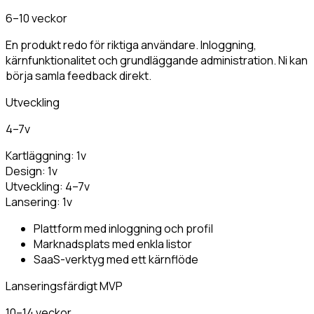
6–10 veckor
En produkt redo för riktiga användare. Inloggning,
kärnfunktionalitet och grundläggande administration. Ni kan
börja samla feedback direkt.
Utveckling
4–7v
Kartläggning
:
1v
Design
:
1v
Utveckling
:
4–7v
Lansering
:
1v
Plattform med inloggning och profil
Marknadsplats med enkla listor
SaaS-verktyg med ett kärnflöde
Lanseringsfärdigt MVP
10–14 veckor