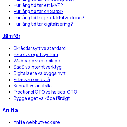
Hur lång tid tar ett MVP?
Hur lång tid tar en SaaS?
Hur lång tid tar produktutveckling?
Hur lång tid tar digitalisering?
Jämför
Skräddarsytt vs standard
Excel vs eget system
Webbapp vs mobilapp
SaaS vs internt verktyg
Digitalisera vs bygga nytt
Frilansare vs byrå
Konsult vs anställa
Fractional CTO vs heltids-CTO
Bygga eget vs köpa färdigt
Anlita
Anlita webbutvecklare