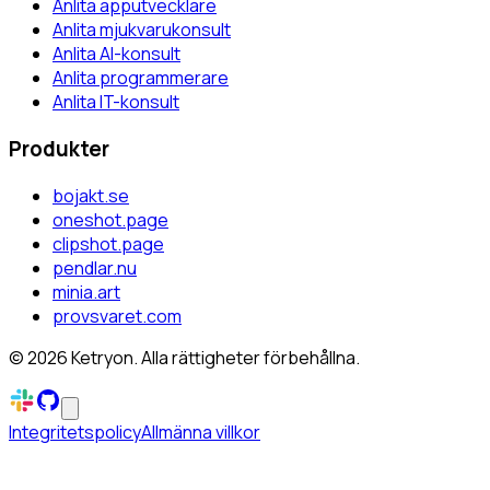
Anlita apputvecklare
Anlita mjukvarukonsult
Anlita AI-konsult
Anlita programmerare
Anlita IT-konsult
Produkter
bojakt.se
oneshot.page
clipshot.page
pendlar.nu
minia.art
provsvaret.com
©
2026
Ketryon. Alla rättigheter förbehållna.
Integritetspolicy
Allmänna villkor