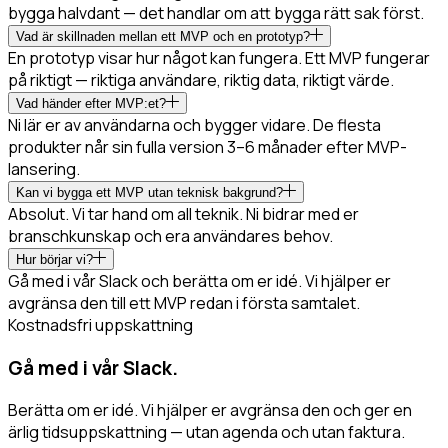
bygga halvdant — det handlar om att bygga rätt sak först.
Vad är skillnaden mellan ett MVP och en prototyp?
En prototyp visar hur något kan fungera. Ett MVP fungerar
på riktigt — riktiga användare, riktig data, riktigt värde.
Vad händer efter MVP:et?
Ni lär er av användarna och bygger vidare. De flesta
produkter når sin fulla version 3–6 månader efter MVP-
lansering.
Kan vi bygga ett MVP utan teknisk bakgrund?
Absolut. Vi tar hand om all teknik. Ni bidrar med er
branschkunskap och era användares behov.
Hur börjar vi?
Gå med i vår Slack och berätta om er idé. Vi hjälper er
avgränsa den till ett MVP redan i första samtalet.
Kostnadsfri uppskattning
Gå med i vår Slack.
Berätta om er idé. Vi hjälper er avgränsa den och ger en
ärlig tidsuppskattning — utan agenda och utan faktura.