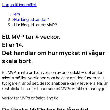
Hoppa till innehållet
Hem
›
Hur lång tid tar det?
›
Hur lång tid tar ett MVP?
Ett MVP tar
4 veckor.
Eller
14.
Det handlar om hur mycket ni vågar
skala bort.
Ett MVP är inte en liten version av er produkt — det är den
minsta möjliga versionen som bevisar att idén fungerar. Ju
tydligare ni är på det, desto snabbare kan vi leverera. Här är
realistiska tidslinjer baserade på MVPs vi faktiskt har byggt.
Varför tar MVPs onödigt lång tid
De flesta MVPs tar för lång tid.