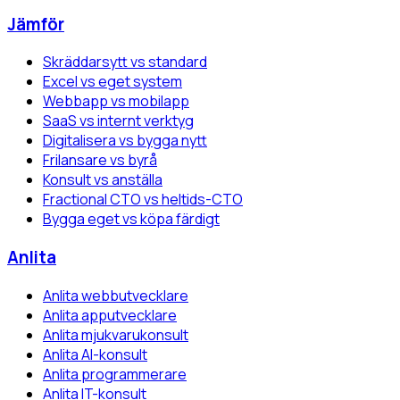
Jämför
Skräddarsytt vs standard
Excel vs eget system
Webbapp vs mobilapp
SaaS vs internt verktyg
Digitalisera vs bygga nytt
Frilansare vs byrå
Konsult vs anställa
Fractional CTO vs heltids-CTO
Bygga eget vs köpa färdigt
Anlita
Anlita webbutvecklare
Anlita apputvecklare
Anlita mjukvarukonsult
Anlita AI-konsult
Anlita programmerare
Anlita IT-konsult