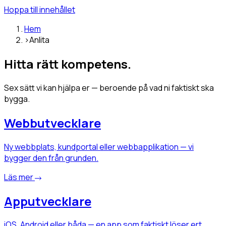
Hoppa till innehållet
Hem
›
Anlita
Hitta rätt kompetens.
Sex sätt vi kan hjälpa er — beroende på vad ni faktiskt ska
bygga.
Webbutvecklare
Ny webbplats, kundportal eller webbapplikation — vi
bygger den från grunden.
Läs mer
Apputvecklare
iOS, Android eller båda — en app som faktiskt löser ert