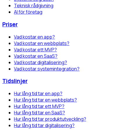
Teknisk rådgivning
AI för företag
Priser
Vad kostar en app?
Vad kostar en webbplats?
Vad kostar ett MVP?
Vad kostar en SaaS?
Vad kostar digitalisering?
Vad kostar systemintegration?
Tidslinjer
Hur lång tid tar en app?
Hur lång tid tar en webbplats?
Hur lång tid tar ett MVP?
Hur lång tid tar en SaaS?
Hur lång tid tar produktutveckling?
Hur lång tid tar digitalisering?