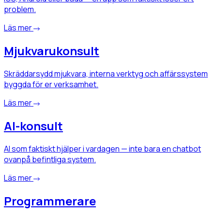
problem.
Läs mer
Mjukvarukonsult
Skräddarsydd mjukvara, interna verktyg och affärssystem
byggda för er verksamhet.
Läs mer
AI-konsult
AI som faktiskt hjälper i vardagen — inte bara en chatbot
ovanpå befintliga system.
Läs mer
Programmerare